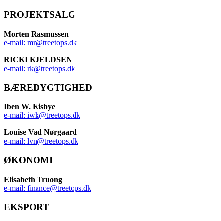
PROJEKTSALG
Morten Rasmussen
e-mail: mr@treetops.dk
RICKI KJELDSEN
e-mail: rk@treetops.dk
BÆREDYGTIGHED
Iben W. Kisbye
e-mail: iwk@treetops.dk
Louise Vad Nørgaard
e-mail: lvn@treetops.dk
ØKONOMI
Elisabeth Truong
e-mail: finance@treetops.dk
EKSPORT