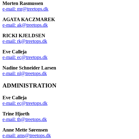
Morten Rasmussen
e-mail: mr@treetops.dk
AGATA KACZMAREK
e-mail: ak@treetops.dk
RICKI KJELDSEN
e-mail: rk@treetops.dk
Eve Calleja
e-mail: ec@treetops.dk
Nadine Schneider Larsen
e-mail: nl@treetops.dk
ADMINISTRATION
Eve Calleja
e-mail: ec@treetops.dk
Trine Hjorth
e-mail: th@treetops.dk
Anne Mette Sørensen
e-mail: ams@treetops.dk