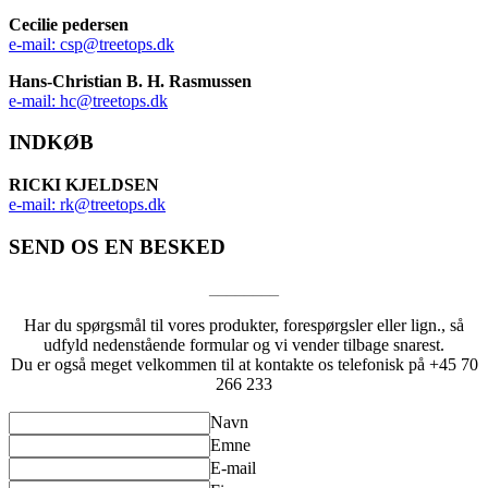
Cecilie pedersen
e-mail: csp@treetops.dk
Hans-Christian B. H. Rasmussen
e-mail: hc@treetops.dk
INDKØB
RICKI KJELDSEN
e-mail: rk@treetops.dk
SEND OS EN BESKED
________
Har du spørgsmål til vores produkter, forespørgsler eller lign., så
udfyld nedenstående formular og vi vender tilbage snarest.
Du er også meget velkommen til at kontakte os telefonisk på +45 70
266 233
Navn
Emne
E-mail