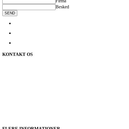
Firma
Besked
SEND
KONTAKT OS
TreeTops A/S
Bavnevej 32
DK-6580 Vamdrup
Email: info@treetops.dk
Telefon: 70 266 233
Åbningstider:
Mandag – Torsdag: 08:00 – 16:00
Fredag: 08:00 – 15:30
FLERE INFORMATIONER